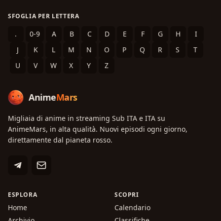
SFOGLIA PER LETTERA
.
0-9
A
B
C
D
E
F
G
H
I
J
K
L
M
N
O
P
Q
R
S
T
U
V
W
X
Y
Z
Anime
Mars
Migliaia di anime in streaming Sub ITA e ITA su
AnimeMars, in alta qualità. Nuovi episodi ogni giorno,
direttamente dal pianeta rosso.
ESPLORA
SCOPRI
Home
Calendario
Archivio
Classifiche