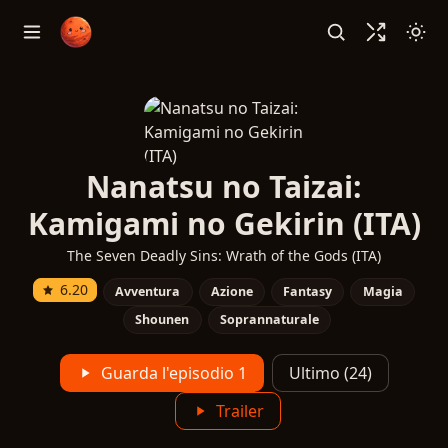
Nanatsu no Taizai:
Kamigami no Gekirin (ITA)
The Seven Deadly Sins: Wrath of the Gods (ITA)
6.20
Avventura
Azione
Fantasy
Magia
Shounen
Soprannaturale
Guarda l'episodio 1
Ultimo (24)
Trailer