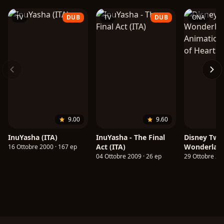
TV
DUB
TV
DUB
ONA
9.00
9.60
InuYasha (ITA)
InuYasha - The Final
Disney Twis
Act (ITA)
Wonderlan
16 Ottobre 2000 · 167 ep
Animation:
04 Ottobre 2009 · 26 ep
29 Ottobre 202
Heartslaby