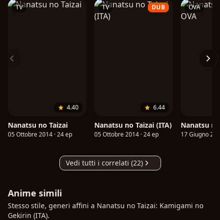
TV
TV
DUB
OVA
4.40
6.44
Nanatsu no Taizai
Nanatsu no Taizai (ITA)
Nanatsu no
05 Ottobre 2014 · 24 ep
05 Ottobre 2014 · 24 ep
17 Giugno 201
Vedi tutti i correlati (22)
Anime simili
Stesso stile, generi affini a Nanatsu no Taizai: Kamigami no
Gekirin (ITA).