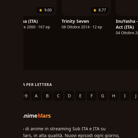
9.00
8.77
InuYasha (ITA)
Trinity Seven
InuYasha -
Act (ITA)
16 Ottobre 2000 · 167 ep
08 Ottobre 2014 · 12 ep
04 Ottobre 2
SFOGLIA PER LETTERA
.
0-9
A
B
C
D
E
F
G
H
I
J
Anime
Mars
Migliaia di anime in streaming Sub ITA e ITA su
AnimeMars, in alta qualità. Nuovi episodi ogni giorno,