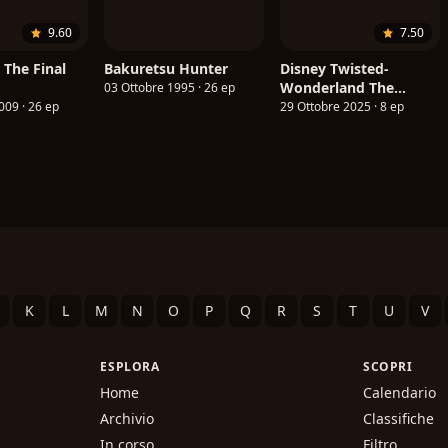
9.60
7.50
 The Final
Bakuretsu Hunter
Disney Twisted-
Wonderland The
03 Ottobre 1995 · 26 ep
Animation: Episode of
009 · 26 ep
29 Ottobre 2025 · 8 ep
Heartslabyul
K
L
M
N
O
P
Q
R
S
T
U
V
ESPLORA
SCOPRI
Home
Calendario
Archivio
Classifiche
In corso
Filtro