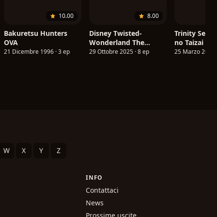
10.00
8.00
Bakuretsu Hunters
Disney Twisted-
Trinity Seve
OVA
Wonderland The
no Taizai to
Animation: Episode of
Madoushi
21 Dicembre 1996 · 3 ep
29 Ottobre 2025 · 8 ep
25 Marzo 2015 ·
Heartslabyul (ITA)
W
X
Y
Z
INFO
Contattaci
News
Prossime uscite