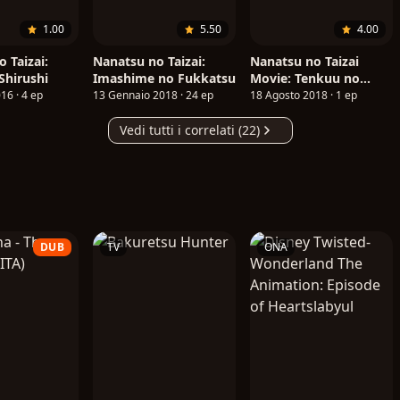
1.00
5.50
4.00
 Taizai:
Nanatsu no Taizai:
Nanatsu no Taizai
Shirushi
Imashime no Fukkatsu
Movie: Tenkuu no
Torawarebito
16 · 4 ep
13 Gennaio 2018 · 24 ep
18 Agosto 2018 · 1 ep
Vedi tutti i correlati (22)
DUB
TV
ONA