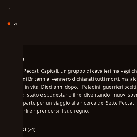
Trama
I Sette Peccati Capitali, un gruppo di cavalieri malvagi ch
regno di Britannia, vennero dichiarati tutti morti, ma a
ancora in vita. Dieci anni dopo, i Paladini, guerrieri scel
colpo di stato e spodestano il re, diventando i nuovi sovra
del re, parte per un viaggio alla ricerca dei Sette Peccati 
reclutarli e riprendersi il suo regno.
Episodi
(24)