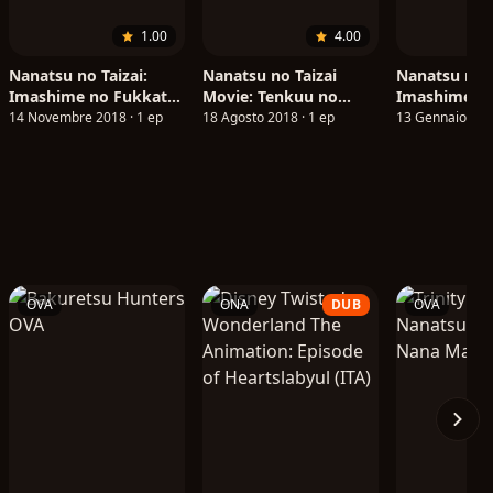
1.00
4.00
Nanatsu no Taizai:
Nanatsu no Taizai
Nanatsu no T
Imashime no Fukkatsu
Movie: Tenkuu no
Imashime no
OVA
Torawarebito (ITA)
(ITA)
14 Novembre 2018 · 1 ep
18 Agosto 2018 · 1 ep
13 Gennaio 201
OVA
ONA
DUB
OVA