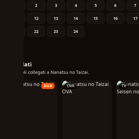
1
2
3
4
5
6
7
11
12
13
14
15
16
17
21
22
23
24
Correlati
Altri titoli collegati a Nanatsu no Taizai.
TV
DUB
OVA
TV