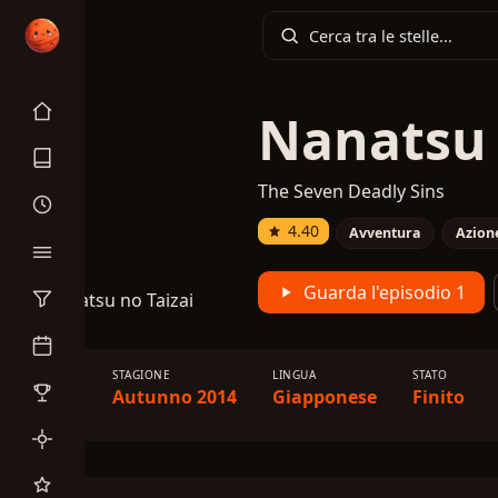
Nanatsu 
The Seven Deadly Sins
4.40
Avventura
Azion
Guarda l'episodio 1
TIPO
STAGIONE
LINGUA
STATO
TV
Autunno 2014
Giapponese
Finito