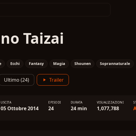
no Taizai
e
Ecchi
Fantasy
Magia
Shounen
Soprannaturale
Ultimo (24)
Trailer
USCITA
EPISODI
DURATA
VISUALIZZAZIONI
S
05 Ottobre 2014
24
24 min
1,077,788
A