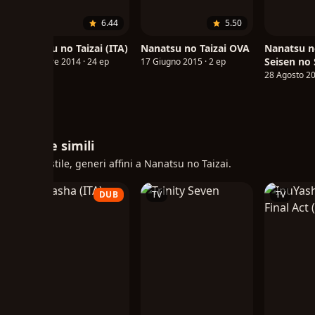
6.44
5.50
Nanatsu no Taizai (ITA)
Nanatsu no Taizai OVA
Nanatsu no
Seisen no 
05 Ottobre 2014 · 24 ep
17 Giugno 2015 · 2 ep
28 Agosto 20
Anime simili
Stesso stile, generi affini a Nanatsu no Taizai.
TV
DUB
TV
TV