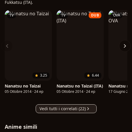
Fukkatsu (ITA).
TV
TV
DUB
OVA
3.25
6.44
Nanatsu no Taizai
Nanatsu no Taizai (ITA)
Nanatsu no
05 Ottobre 2014 · 24 ep
05 Ottobre 2014 · 24 ep
17 Giugno 201
Vedi tutti i correlati (22)
Anime simili