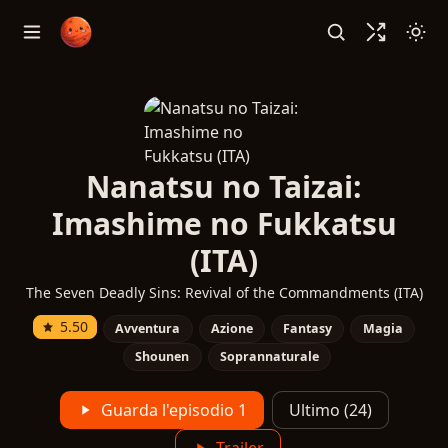
Nanatsu no Taizai:
Imashime no Fukkatsu
(ITA)
The Seven Deadly Sins: Revival of the Commandments (ITA)
5.50
Avventura
Azione
Fantasy
Magia
Shounen
Soprannaturale
Guarda l'episodio 1
Ultimo (24)