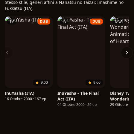
Stesso stile, generi affini a Nanatsu no Taizai: Imashime no
Fukkatsu (ITA).
TV
DUB
TV
DUB
ONA
9.00
9.60
InuYasha (ITA)
InuYasha - The Final
Disney Twis
Act (ITA)
Wonderlan
16 Ottobre 2000 · 167 ep
Animation:
04 Ottobre 2009 · 26 ep
29 Ottobre 202
Heartslaby