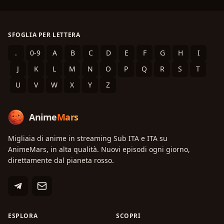
SFOGLIA PER LETTERA
.
0-9
A
B
C
D
E
F
G
H
I
J
K
L
M
N
O
P
Q
R
S
T
U
V
W
X
Y
Z
Anime
Mars
Migliaia di anime in streaming Sub ITA e ITA su
AnimeMars, in alta qualità. Nuovi episodi ogni giorno,
direttamente dal pianeta rosso.
ESPLORA
SCOPRI