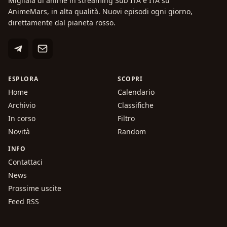
Migliaia di anime in streaming Sub ITA e ITA su
AnimeMars, in alta qualità. Nuovi episodi ogni giorno,
direttamente dal pianeta rosso.
ESPLORA
SCOPRI
Home
Calendario
Archivio
Classifiche
In corso
Filtro
Novità
Random
INFO
Contattaci
News
Prossime uscite
Feed RSS