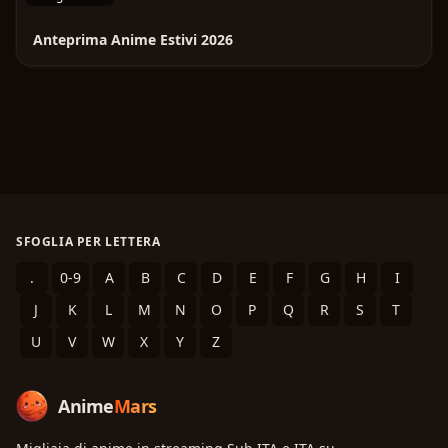
Anteprima Anime Estivi 2026
SFOGLIA PER LETTERA
.
0-9
A
B
C
D
E
F
G
H
I
J
K
L
M
N
O
P
Q
R
S
T
U
V
W
X
Y
Z
Anime
Mars