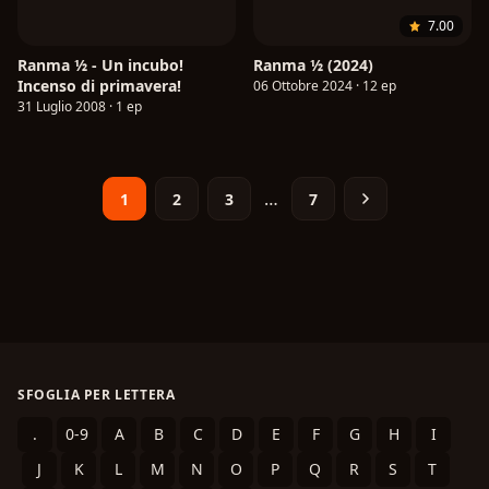
7.00
Ranma ½ - Un incubo!
Ranma ½ (2024)
Incenso di primavera!
06 Ottobre 2024 · 12 ep
31 Luglio 2008 · 1 ep
…
1
2
3
7
SFOGLIA PER LETTERA
.
0-9
A
B
C
D
E
F
G
H
I
J
K
L
M
N
O
P
Q
R
S
T