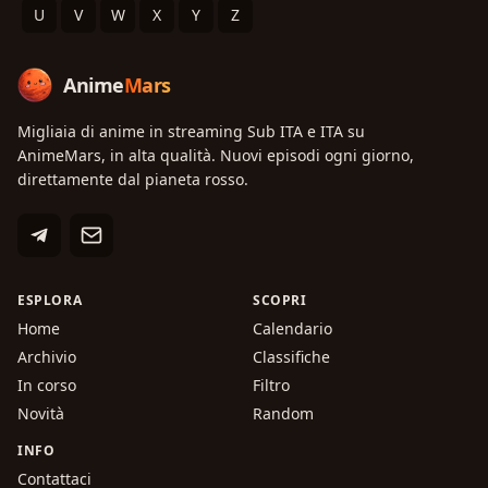
U
V
W
X
Y
Z
Anime
Mars
Migliaia di anime in streaming Sub ITA e ITA su
AnimeMars, in alta qualità. Nuovi episodi ogni giorno,
direttamente dal pianeta rosso.
ESPLORA
SCOPRI
Home
Calendario
Archivio
Classifiche
In corso
Filtro
Novità
Random
INFO
Contattaci