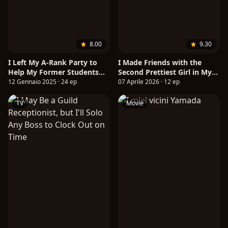
8.00
9.30
I Left My A-Rank Party to
I Made Friends with the
Help My Former Students
Second Prettiest Girl in My
Reach the Dungeon Depths!
Class
12 Gennaio 2025 · 24 ep
07 Aprile 2026 · 12 ep
TV
Movie