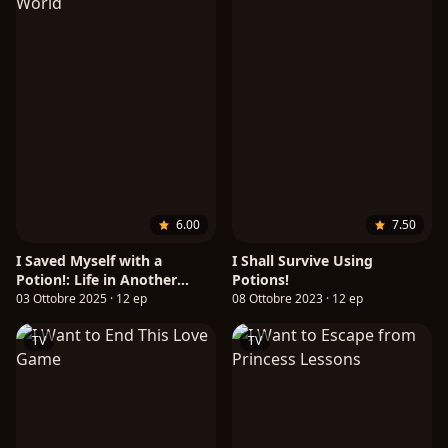
6.00
7.50
I Saved Myself with a
I Shall Survive Using
Potion!: Life in Another
Potions!
World
03 Ottobre 2025 · 12 ep
08 Ottobre 2023 · 12 ep
TV
TV