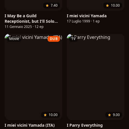
7.40
10.00
I May Be a Guild
I miei vicini Yamada
Receptionist, but I'll Solo
17 Luglio 1999 · 1 ep
Any Boss to Clock Out on
11 Gennaio 2025 · 12 ep
Time
Movie
DUB
TV
10.00
9.00
I miei vicini Yamada (ITA)
I Parry Everything