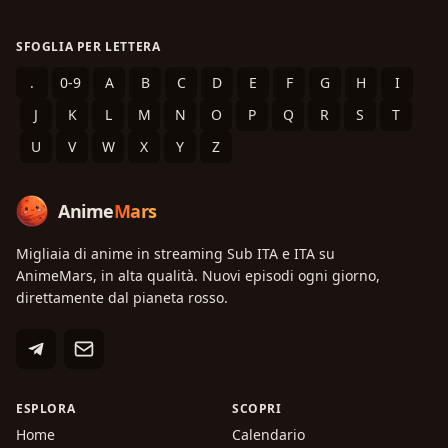
SFOGLIA PER LETTERA
.
0-9
A
B
C
D
E
F
G
H
I
J
K
L
M
N
O
P
Q
R
S
T
U
V
W
X
Y
Z
Anime
Mars
Migliaia di anime in streaming Sub ITA e ITA su
AnimeMars, in alta qualità. Nuovi episodi ogni giorno,
direttamente dal pianeta rosso.
ESPLORA
SCOPRI
Home
Calendario