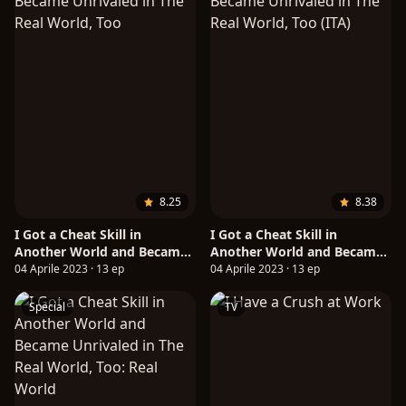
8.25
8.38
I Got a Cheat Skill in
I Got a Cheat Skill in
Another World and Became
Another World and Became
Unrivaled in The Real World,
Unrivaled in The Real World,
04 Aprile 2023 · 13 ep
04 Aprile 2023 · 13 ep
Too
Too (ITA)
Special
TV