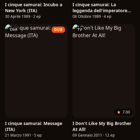
I cinque samurai: Incubo a
I cinque samurai: La
New York (ITA)
leggenda dell'imperatore
splendente (ITA)
30 Aprile 1989 · 2 ep
08 Ottobre 1989 · 4 ep
OVA
DUB
TV
7.00
I cinque samurai: Message
I Don't Like My Big Brother
(ITA)
At All!
21 Marzo 1991 · 5 ep
09 Gennaio 2011 · 12 ep