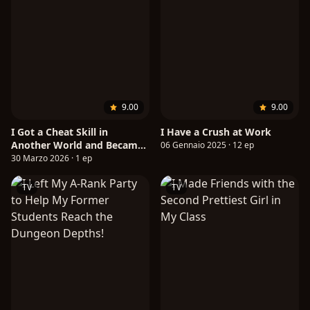
9.00
9.00
I Got a Cheat Skill in
I Have a Crush at Work
Another World and Became
06 Gennaio 2025 · 12 ep
Unrivaled in The Real World,
30 Marzo 2026 · 1 ep
Too: Real World
TV
TV