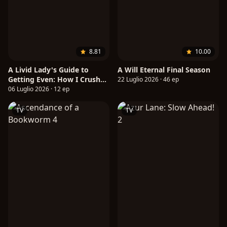
8.81
10.00
A Livid Lady's Guide to
A Will Eternal Final Season
Getting Even: How I Crushed
22 Luglio 2026 · 46 ep
My Homeland with My
06 Luglio 2026 · 12 ep
Mighty Grimoires
TV
TV