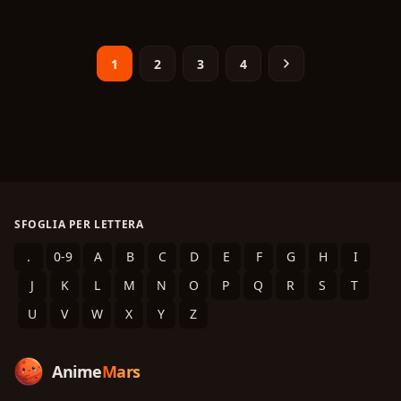
1
2
3
4
SFOGLIA PER LETTERA
.
0-9
A
B
C
D
E
F
G
H
I
J
K
L
M
N
O
P
Q
R
S
T
U
V
W
X
Y
Z
Anime
Mars