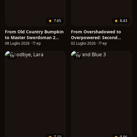
7.65
8.43
From Old Country Bumpkin
From Overshadowed to
to Master Swordsman 2
Overpowered: Second
(ITA)
Reincarnation of a Talentless
08 Luglio 2026 · ?? ep
02 Luglio 2026 · ?? ep
Sage
TV
TV
7.10
9.56