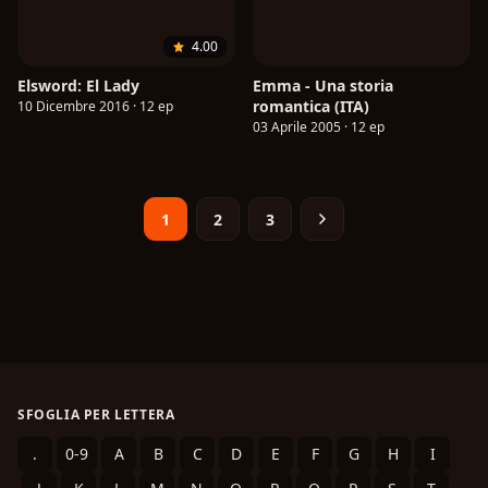
4.00
Elsword: El Lady
Emma - Una storia
romantica (ITA)
10 Dicembre 2016 · 12 ep
03 Aprile 2005 · 12 ep
1
2
3
SFOGLIA PER LETTERA
.
0-9
A
B
C
D
E
F
G
H
I