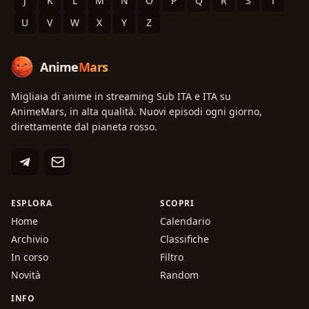
J
K
L
M
N
O
P
Q
R
S
T
U
V
W
X
Y
Z
Anime
Mars
Migliaia di anime in streaming Sub ITA e ITA su
AnimeMars, in alta qualità. Nuovi episodi ogni giorno,
direttamente dal pianeta rosso.
ESPLORA
SCOPRI
Home
Calendario
Archivio
Classifiche
In corso
Filtro
Novità
Random
INFO