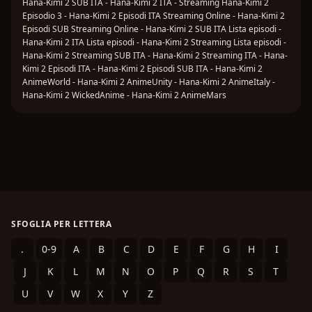
Hana-Kimi 2 SUB ITA - Hana-Kimi 2 ITA - Streaming Hana-Kimi 2
Episodio 3 - Hana-Kimi 2 Episodi ITA Streaming Online - Hana-Kimi 2
Episodi SUB Streaming Online - Hana-Kimi 2 SUB ITA Lista episodi -
Hana-Kimi 2 ITA Lista episodi - Hana-Kimi 2 Streaming Lista episodi -
Hana-Kimi 2 Streaming SUB ITA - Hana-Kimi 2 Streaming ITA - Hana-
Kimi 2 Episodi ITA - Hana-Kimi 2 Episodi SUB ITA - Hana-Kimi 2
AnimeWorld - Hana-Kimi 2 AnimeUnity - Hana-Kimi 2 AnimeItaly -
Hana-Kimi 2 WickedAnime - Hana-Kimi 2 AnimeMars
SFOGLIA PER LETTERA
.
0-9
A
B
C
D
E
F
G
H
I
J
K
L
M
N
O
P
Q
R
S
T
U
V
W
X
Y
Z