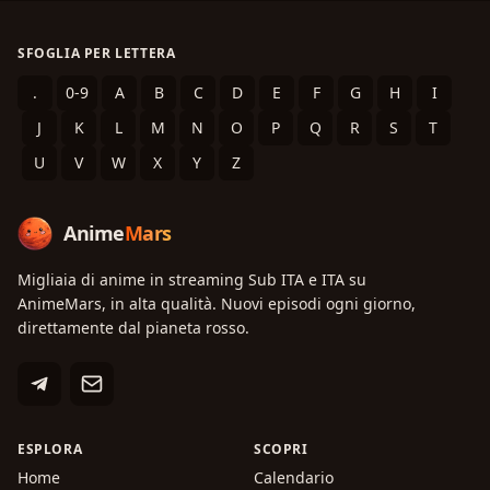
SFOGLIA PER LETTERA
.
0-9
A
B
C
D
E
F
G
H
I
J
K
L
M
N
O
P
Q
R
S
T
U
V
W
X
Y
Z
Anime
Mars
Migliaia di anime in streaming Sub ITA e ITA su
AnimeMars, in alta qualità. Nuovi episodi ogni giorno,
direttamente dal pianeta rosso.
ESPLORA
SCOPRI
Home
Calendario