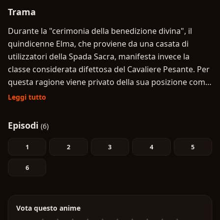
Trama
Durante la "cerimonia della benedizione divina", il
quindicenne Elma, che proviene da una casata di
utilizzatori della Spada Sacra, manifesta invece la
classe considerata difettosa del Cavaliere Pesante. Per
questa ragione viene privato della sua posizione come
prossimo capofamiglia della casata Edvan ed esiliato.
Leggi tutto
La classe del Cavaliere Pesante ha delle statistiche
poco bilanciate e delle abilità piuttosto inutili, inoltre,
Episodi
(6)
gira voce che solo i codardi e i pigri la ottengano, ma
Elma sa che non si tratta solo di questo. Essendo un
1
2
3
4
5
ragazzo che si è reincarnato in un videogioco a cui
6
aveva giocato in passato, sa bene che in realtà la
classe del Cavaliere Pesante è in realtà la più forte che
esista. Usando la sua intelligenza e le conoscenze della
Vota questo anime
sua precedente vita, Elma inizia la sua avventura nel