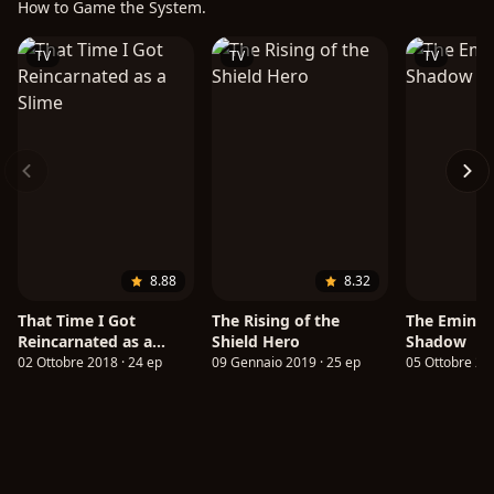
How to Game the System.
TV
TV
TV
8.88
8.32
That Time I Got
The Rising of the
The Eminen
Reincarnated as a
Shield Hero
Shadow
Slime
02 Ottobre 2018 · 24 ep
09 Gennaio 2019 · 25 ep
05 Ottobre 202