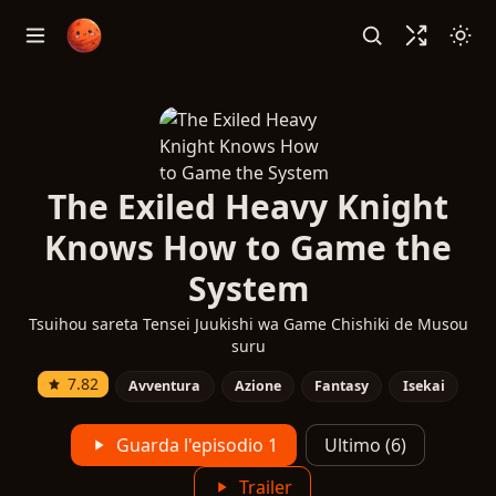
The Exiled Heavy Knight
Knows How to Game the
System
Tsuihou sareta Tensei Juukishi wa Game Chishiki de Musou
suru
7.82
Avventura
Azione
Fantasy
Isekai
Guarda l'episodio 1
Ultimo (6)
Trailer