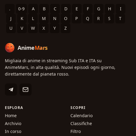
.
0-9
A
B
C
D
E
F
G
H
I
J
K
L
M
N
O
P
Q
R
S
T
U
V
W
X
Y
Z
Anime
Mars
Migliaia di anime in streaming Sub ITA e ITA su
AnimeMars, in alta qualità. Nuovi episodi ogni giorno,
direttamente dal pianeta rosso.
ESPLORA
SCOPRI
Home
Calendario
Archivio
Classifiche
In corso
Filtro