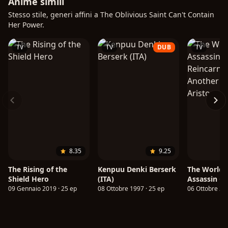
Anime simili
Stesso stile, generi affini a The Oblivious Saint Can't Contain
Her Power.
TV
TV
DUB
TV
8.35
9.25
The Rising of the
Kenpuu Denki Berserk
The World's
Shield Hero
(ITA)
Assassin Ge
Reincarnate
09 Gennaio 2019 · 25 ep
08 Ottobre 1997 · 25 ep
06 Ottobre 202
Another Wo
Aristocrat