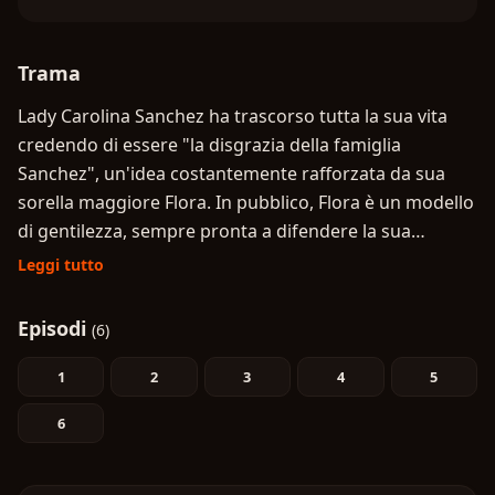
Trama
Lady Carolina Sanchez ha trascorso tutta la sua vita
credendo di essere "la disgrazia della famiglia
Sanchez", un'idea costantemente rafforzata da sua
sorella maggiore Flora. In pubblico, Flora è un modello
di gentilezza, sempre pronta a difendere la sua
sorellina, ma, a porte chiuse, insulta Carolina,
Leggi tutto
sfruttando le sue insicurezze per soddisfare i propri
fini. Quando Carolina viene mandata nel vicino Impero
Episodi
(6)
Malcosiano per un matrimonio politico con il principe
Edward Ruby Martinez, si aspetta di deludere le
1
2
3
4
5
aspettative anche della sua nuova famiglia. Ma, con
6
sua grande sorpresa, il futuro marito e i nuovi suoceri
sembrano adorarla. Riuscirà Carolina a sfuggire alle
angosce del suo passato e a essere all'altezza del ruolo