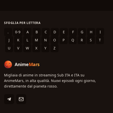
SFOGLIA PER LETTERA
.
0-9
A
B
C
D
E
F
G
H
I
J
K
L
M
N
O
P
Q
R
S
T
U
V
W
X
Y
Z
Anime
Mars
Migliaia di anime in streaming Sub ITA e ITA su
AnimeMars, in alta qualità. Nuovi episodi ogni giorno,
direttamente dal pianeta rosso.