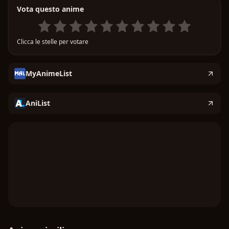
Vota questo anime
di consorte imperiale?
Clicca le stelle per votare
MyAnimeList
AniList