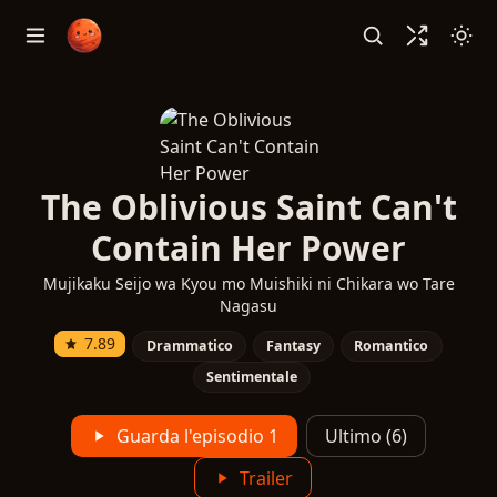
The Oblivious Saint Can't
Contain Her Power
Mujikaku Seijo wa Kyou mo Muishiki ni Chikara wo Tare
Nagasu
7.89
Drammatico
Fantasy
Romantico
Sentimentale
Guarda l'episodio 1
Ultimo (6)
Trailer