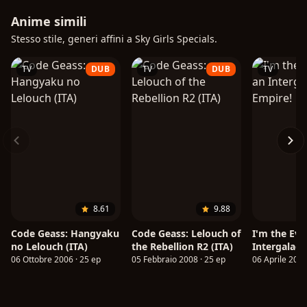
Anime simili
Stesso stile, generi affini a Sky Girls Specials.
TV
DUB
TV
DUB
TV
8.61
9.88
Code Geass: Hangyaku
Code Geass: Lelouch of
I'm the Evil
no Lelouch (ITA)
the Rebellion R2 (ITA)
Intergalact
06 Ottobre 2006 · 25 ep
05 Febbraio 2008 · 25 ep
06 Aprile 2025