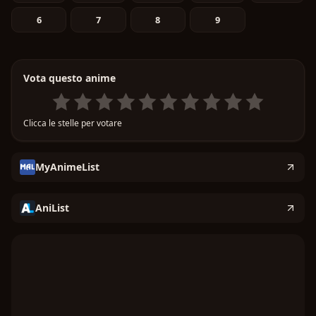
6
7
8
9
Vota questo anime
Clicca le stelle per votare
MyAnimeList
AniList