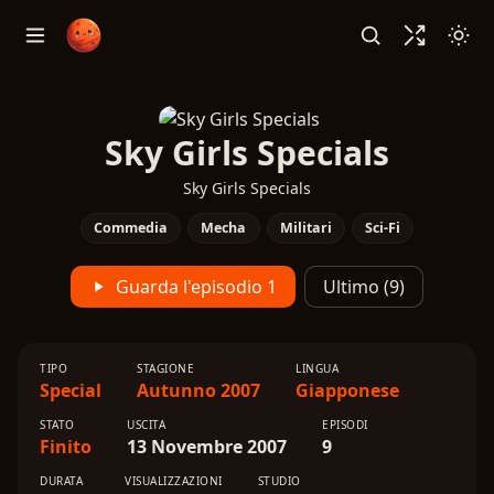
Sky Girls Specials
Sky Girls Specials
Commedia
Mecha
Militari
Sci-Fi
Guarda l'episodio 1
Ultimo (9)
TIPO
STAGIONE
LINGUA
Special
Autunno 2007
Giapponese
STATO
USCITA
EPISODI
Finito
13 Novembre 2007
9
DURATA
VISUALIZZAZIONI
STUDIO