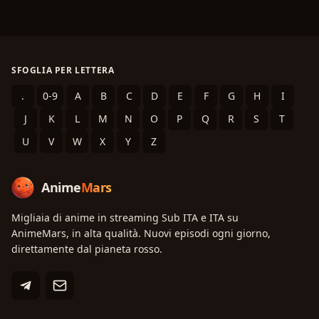
SFOGLIA PER LETTERA
.
0-9
A
B
C
D
E
F
G
H
I
J
K
L
M
N
O
P
Q
R
S
T
U
V
W
X
Y
Z
Anime
Mars
Migliaia di anime in streaming Sub ITA e ITA su
AnimeMars, in alta qualità. Nuovi episodi ogni giorno,
direttamente dal pianeta rosso.