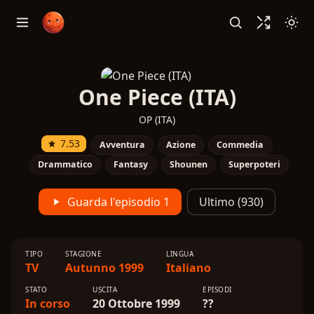
One Piece (ITA)
OP (ITA)
7.53
Avventura
Azione
Commedia
Drammatico
Fantasy
Shounen
Superpoteri
Guarda l'episodio 1
Ultimo (930)
TIPO
STAGIONE
LINGUA
TV
Autunno 1999
Italiano
STATO
USCITA
EPISODI
In corso
20 Ottobre 1999
??