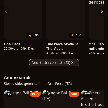
7.96
7.50
One Piece
One Piece Movie 01:
One Piece:
The Movie
nell'ombeli
20 Ottobre 1999 · ?? ep
dell'oceano
04 Marzo 2000 · 1 ep
20 Dicembre 2
Vedi tutti i correlati (53)
Anime simili
Stesso stile, generi affini a One Piece (ITA).
TV
DUB
TV
DUB
OVA