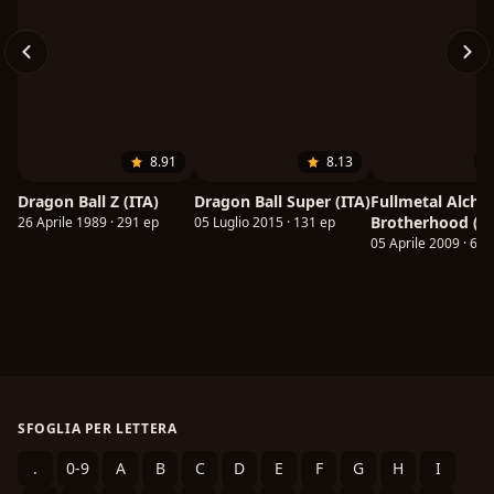
8.91
8.13
Dragon Ball Z (ITA)
Dragon Ball Super (ITA)
Fullmetal Alche
Brotherhood (IT
26 Aprile 1989 · 291 ep
05 Luglio 2015 · 131 ep
05 Aprile 2009 · 64 
SFOGLIA PER LETTERA
.
0-9
A
B
C
D
E
F
G
H
I