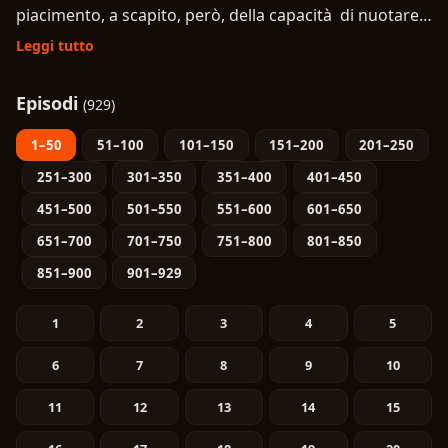
piacimento, a scapito, però, della capacità di nuotare.
L'obiettivo che lo ha spinto in mare è quello ambizioso
Leggi tutto
di diventare il Re dei pirati. Dovrà, dunque, ritrovare il
leggendario "One Piece", il magnifico tesoro lasciato
Episodi
(929)
dal mitico pirata Gol D. Roger probabilmente sull'isola
di Raftel, alla fine della Rotta Maggiore, mai ritrovato e
1–50
51–100
101–150
151–200
201–250
sogno di ogni pirata. Nella sua avventura, Rufy riunirà
251–300
301–350
351–400
401–450
intorno a lui una ciurma e si troverà in mezzo a
451–500
501–550
551–600
601–650
situazioni bizzarre e stravaganti, tanto almeno quanto
651–700
701–750
751–800
801–850
lo sono i personaggi, amici o nemici, presenti
851–900
901–929
nell'universo che lo circonda, che raggiungono spesso
livelli assurdi e grotteschi e che donano all'opera
1
2
3
4
5
un'atmosfera surreale e divertente.
6
7
8
9
10
11
12
13
14
15