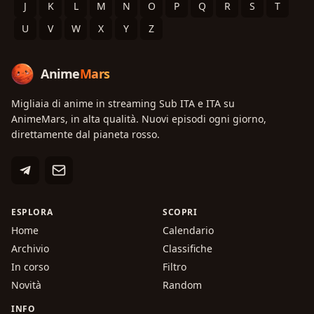
J
K
L
M
N
O
P
Q
R
S
T
U
V
W
X
Y
Z
Anime
Mars
Migliaia di anime in streaming Sub ITA e ITA su
AnimeMars, in alta qualità. Nuovi episodi ogni giorno,
direttamente dal pianeta rosso.
ESPLORA
SCOPRI
Home
Calendario
Archivio
Classifiche
In corso
Filtro
Novità
Random
INFO