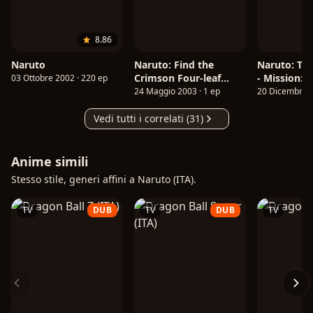
8.86
Naruto
Naruto: Find the
Naruto: The
Crimson Four-leaf
- Mission: 
03 Ottobre 2002 · 220 ep
Clover!
Waterfall Vi
24 Maggio 2003 · 1 ep
20 Dicembre 2
Vedi tutti i correlati (31)
Anime simili
Stesso stile, generi affini a Naruto (ITA).
TV
DUB
TV
DUB
TV