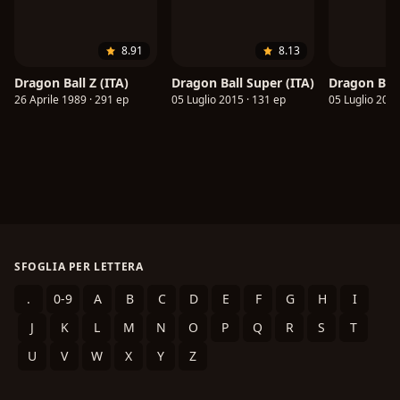
8.91
8.13
Dragon Ball Z (ITA)
Dragon Ball Super (ITA)
Dragon Bal
26 Aprile 1989 · 291 ep
05 Luglio 2015 · 131 ep
05 Luglio 2015
SFOGLIA PER LETTERA
.
0-9
A
B
C
D
E
F
G
H
I
J
K
L
M
N
O
P
Q
R
S
T
U
V
W
X
Y
Z