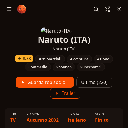
Naruto (ITA)
Naruto (ITA)
8.88
Arti Marziali
Avventura
Azione
Commedia
Shounen
Superpoteri
Guarda l'episodio 1
Ultimo (220)
Trailer
TIPO
STAGIONE
LINGUA
STATO
TV
Autunno 2002
Italiano
Finito