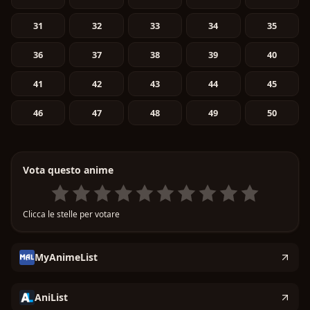
31
32
33
34
35
36
37
38
39
40
41
42
43
44
45
46
47
48
49
50
Vota questo anime
Clicca le stelle per votare
MyAnimeList
AniList