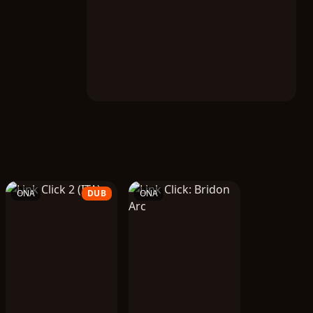
ONA
DUB
ONA