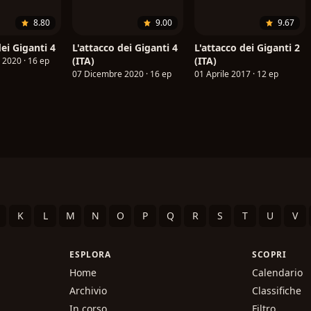
8.80
9.00
9.67
dei Giganti 4
L'attacco dei Giganti 4
L'attacco dei Giganti 2
(ITA)
(ITA)
2020 · 16 ep
07 Dicembre 2020 · 16 ep
01 Aprile 2017 · 12 ep
K
L
M
N
O
P
Q
R
S
T
U
V
ESPLORA
SCOPRI
Home
Calendario
Archivio
Classifiche
In corso
Filtro