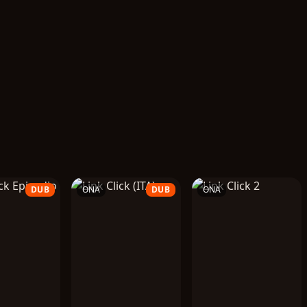
DUB
ONA
DUB
ONA