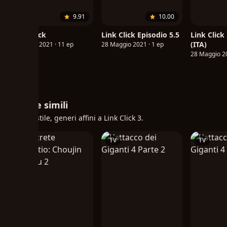
9.91
10.00
Link Click
Link Click Episodio 5.5
Link Click
(ITA)
30 Aprile 2021 · 11 ep
28 Maggio 2021 · 1 ep
28 Maggio 20
Anime simili
Stesso stile, generi affini a Link Click 3.
TV
TV
TV