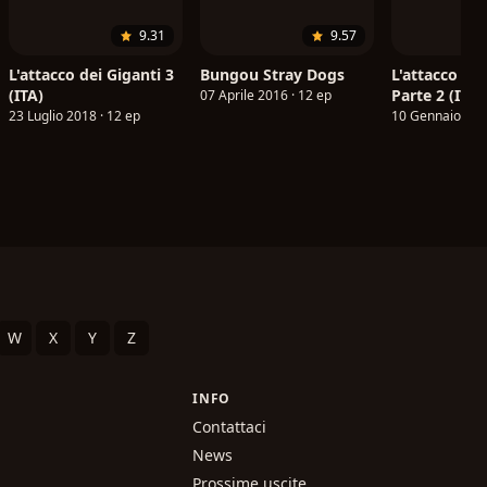
9.31
9.57
L'attacco dei Giganti 3
Bungou Stray Dogs
L'attacco dei
(ITA)
Parte 2 (ITA)
07 Aprile 2016 · 12 ep
23 Luglio 2018 · 12 ep
10 Gennaio 202
W
X
Y
Z
INFO
Contattaci
News
Prossime uscite