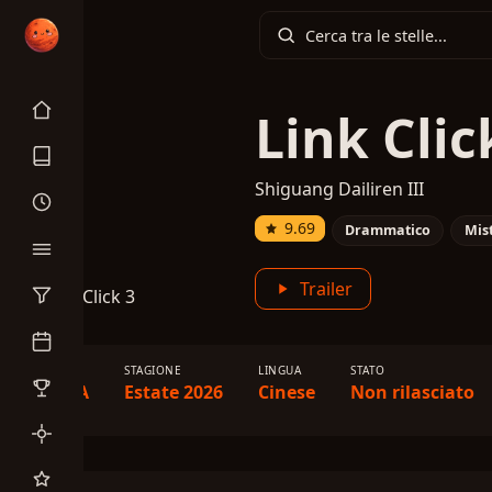
Link Clic
Shiguang Dailiren III
9.69
Drammatico
Mis
Trailer
TIPO
STAGIONE
LINGUA
STATO
ONA
Estate 2026
Cinese
Non rilasciato