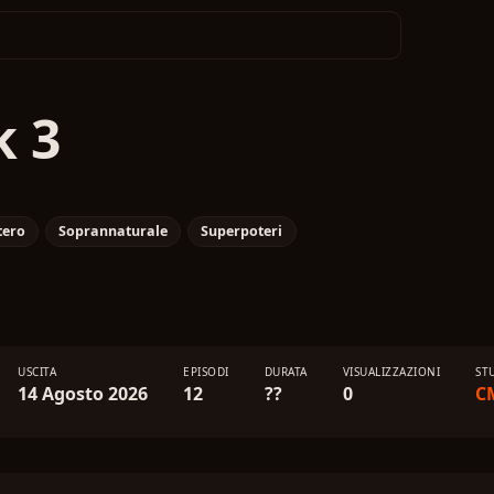
k 3
tero
Soprannaturale
Superpoteri
USCITA
EPISODI
DURATA
VISUALIZZAZIONI
ST
14 Agosto 2026
12
??
0
C