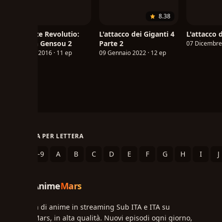
8.38
Concrete Revolutio:
L'attacco dei Giganti 4
L'attacco 
Choujin Gensou 2
Parte 2
07 Dicembre 
10 Aprile 2016 · 11 ep
09 Gennaio 2022 · 12 ep
SFOGLIA PER LETTERA
.
0-9
A
B
C
D
E
F
G
H
I
J
Anime
Mars
Migliaia di anime in streaming Sub ITA e ITA su
AnimeMars, in alta qualità. Nuovi episodi ogni giorno,