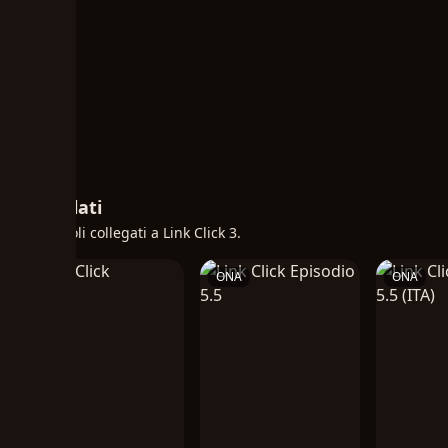
Correlati
Altri titoli collegati a Link Click 3.
ONA
ONA
ONA