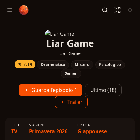
Liar Game
Liar Game
7.14
Drammatico
Mistero
Psicologico
Seinen
Guarda l'episodio 1
Ultimo (18)
Trailer
TIPO
STAGIONE
LINGUA
TV
Primavera 2026
Giapponese