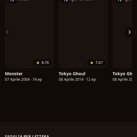
TV
TV
TV
8.76
7.67
Monster
Tokyo Ghoul
Tokyo Ghoul
07 Aprile 2004 · 74 ep
08 Aprile 2014 · 12 ep
08 Aprile 2014
SFOGLIA PER LETTERA