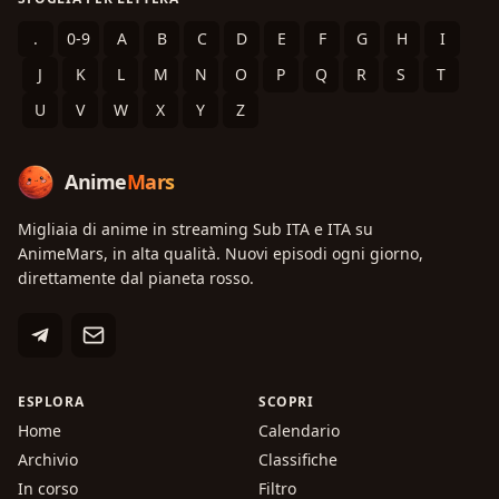
.
0-9
A
B
C
D
E
F
G
H
I
J
K
L
M
N
O
P
Q
R
S
T
U
V
W
X
Y
Z
Anime
Mars
Migliaia di anime in streaming Sub ITA e ITA su
AnimeMars, in alta qualità. Nuovi episodi ogni giorno,
direttamente dal pianeta rosso.
ESPLORA
SCOPRI
Home
Calendario
Archivio
Classifiche
In corso
Filtro