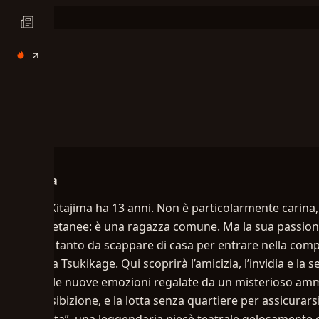
Trama
Maya Kitajima ha 13 anni. Non è particolarmente carina, 
sue coetanee: è una ragazza comune. Ma la sua passione
eguali, tanto da scappare di casa per entrare nella comp
signora Tsukikage. Qui scoprirà l’amicizia, l’invidia e la
anche le nuove emozioni regalate da un misterioso ammi
ogni esibizione, e la lotta senza quartiere per assicurarsi 