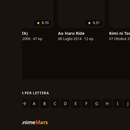
8.70
9.31
Nana (ITA)
Ao Haru Ride
Kimi ni T
05 Aprile 2006 · 47 ep
08 Luglio 2014 · 12 ep
07 Ottobre 2
SFOGLIA PER LETTERA
.
0-9
A
B
C
D
E
F
G
H
I
J
Anime
Mars