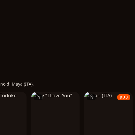
gno di Maya (ITA).
TV
TV
DUB