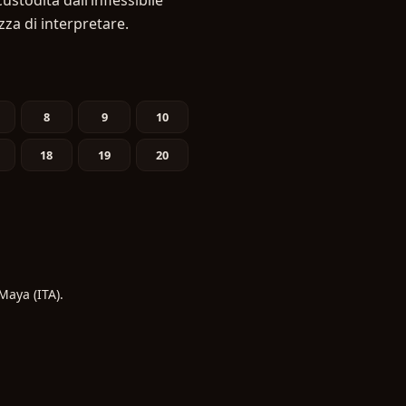
stodita dall’inflessibile
za di interpretare.
8
9
10
18
19
20
 Maya (ITA).