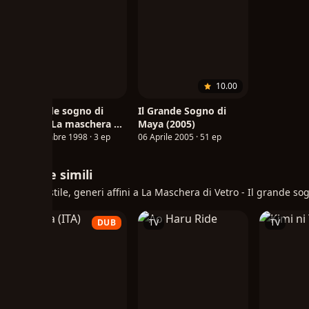
10.00
Il grande sogno di
Il Grande Sogno di
Maya - La maschera di
Maya (2005)
vetro (OVA) (ITA)
16 Dicembre 1998 · 3 ep
06 Aprile 2005 · 51 ep
Anime simili
Stesso stile, generi affini a La Maschera di Vetro - Il grande so
TV
DUB
TV
TV