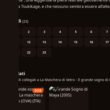
Scarlatta”, una leggendaria piecè teatrale gelosamente cu
signora Tsukikage, e che nessuno sembra essere all’altez
Episodi
(23)
1
2
3
4
5
6
7
11
12
13
14
15
16
17
21
22
23
Correlati
Altri titoli collegati a La Maschera di Vetro - Il grande sogno di
OVA
DUB
TV