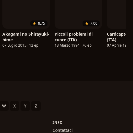
8.75
7.00
Akagami no Shirayuki-
Piccoli problemi di
Cardcaptor 
hime
cuore (ITA)
(ITA)
07 Luglio 2015 · 12 ep
13 Marzo 1994 · 76 ep
07 Aprile 1998 ·
W
X
Y
Z
INFO
Contattaci