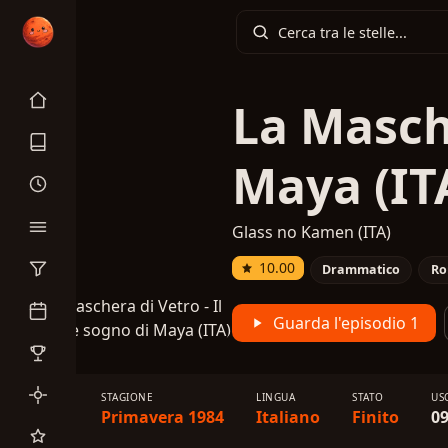
La Masche
Maya (IT
Glass no Kamen (ITA)
10.00
Drammatico
Ro
Guarda l'episodio 1
TIPO
STAGIONE
LINGUA
STATO
US
TV
Primavera 1984
Italiano
Finito
09