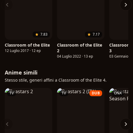
7.83
7.17
Classroom of the Elite
Classroom of the Elite
Classroom o
2
3
12 Luglio 2017 · 12 ep
04 Luglio 2022 · 13 ep
03 Gennaio 20
Anime simili
Stesso stile, generi affini a Classroom of the Elite 4.
TV
TV
DUB
ONA