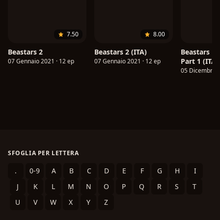
7.50
8.00
Beastars 2
Beastars 2 (ITA)
Beastars Fi
Part 1 (ITA)
07 Gennaio 2021 · 12 ep
07 Gennaio 2021 · 12 ep
05 Dicembre 2
SFOGLIA PER LETTERA
.
0-9
A
B
C
D
E
F
G
H
I
J
K
L
M
N
O
P
Q
R
S
T
U
V
W
X
Y
Z