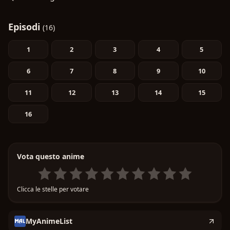
Episodi
(16)
1
2
3
4
5
6
7
8
9
10
11
12
13
14
15
16
Vota questo anime
Clicca le stelle per votare
MyAnimeList