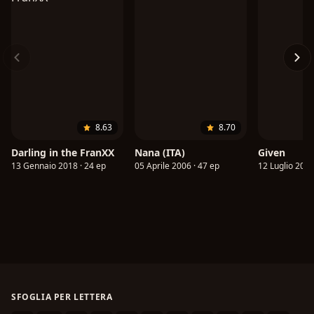
8.63
8.70
Darling in the FranXX
Nana (ITA)
Given
13 Gennaio 2018 · 24 ep
05 Aprile 2006 · 47 ep
12 Luglio 2019
SFOGLIA PER LETTERA