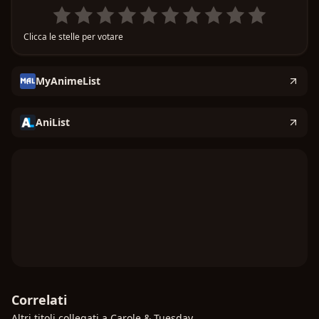
gonfia e l'onda crescerà?
Clicca le stelle per votare
MyAnimeList
AniList
Correlati
Altri titoli collegati a Carole & Tuesday.