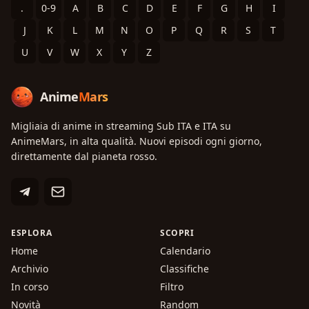
.
0-9
A
B
C
D
E
F
G
H
I
J
K
L
M
N
O
P
Q
R
S
T
U
V
W
X
Y
Z
Anime
Mars
Migliaia di anime in streaming Sub ITA e ITA su
AnimeMars, in alta qualità. Nuovi episodi ogni giorno,
direttamente dal pianeta rosso.
ESPLORA
SCOPRI
Home
Calendario
Archivio
Classifiche
In corso
Filtro
Novità
Random