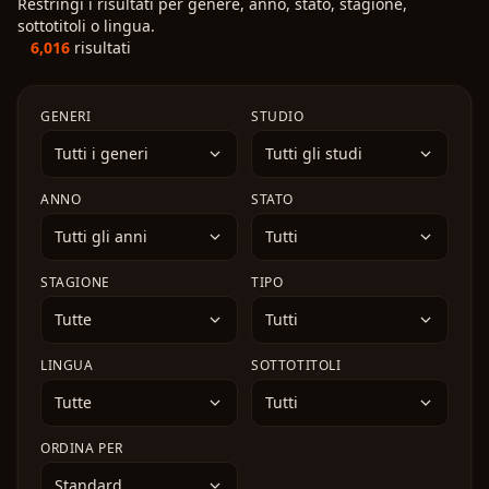
Restringi i risultati per genere, anno, stato, stagione,
classe del Cavaliere Pesante è in realtà la più forte che
sorella, i suoi amici e i vicini di casa cercano di
tranquilla dell’area fumatori, la sua vita inizia
sottotitoli o lingua.
esista. Usando la sua intelligenza e le conoscenze
aiutarla mentre lei combina guai dopo guai,
lentamente a cambiare...
6,016
risultati
della sua precedente vita, Elma inizia la sua avventura
affrontando piccoli drammi quotidiani con ironia e
nel mondo in cui si è reincarnato.
disordine.
GENERI
STUDIO
Tutti i generi
Tutti gli studi
ANNO
STATO
Tutti gli anni
Tutti
STAGIONE
TIPO
Tutte
Tutti
LINGUA
SOTTOTITOLI
Tutte
Tutti
ORDINA PER
Standard