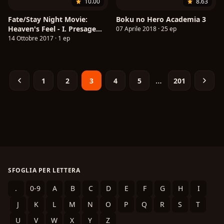
10.00
8.63
Fate/Stay Night Movie:
Boku no Hero Academia 3
Heaven's Feel - I. Presage
07 Aprile 2018 · 25 ep
Flower
14 Ottobre 2017 · 1 ep
…
1
2
3
4
5
201
SFOGLIA PER LETTERA
.
0-9
A
B
C
D
E
F
G
H
I
J
K
L
M
N
O
P
Q
R
S
T
U
V
W
X
Y
Z