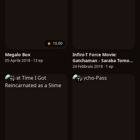
10.00
Megalo Box
Infini-T Force Movie:
Gatchaman - Saraba Tomo
05 Aprile 2018 · 13 ep
yo
24 Febbraio 2018 · 1 ep
TV
TV