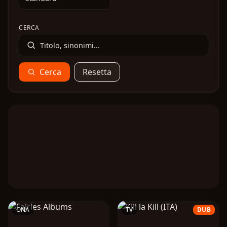
CERCA
Cerca
Resetta
ONA
TV
DUB