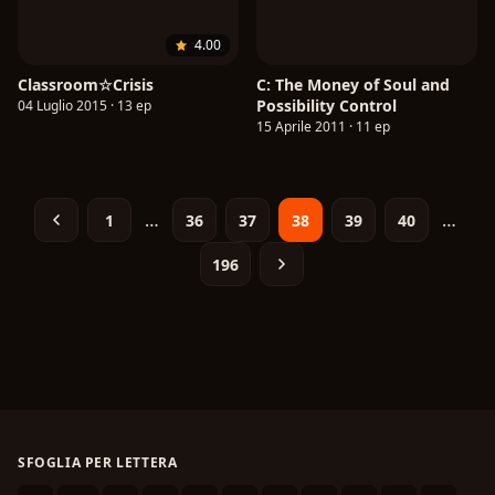
4.00
Classroom☆Crisis
C: The Money of Soul and
Possibility Control
04 Luglio 2015 · 13 ep
15 Aprile 2011 · 11 ep
…
…
1
36
37
38
39
40
196
SFOGLIA PER LETTERA