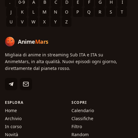
.
0-9
A
B
C
D
E
F
G
H
I
J
K
L
M
N
O
P
Q
R
S
T
U
V
W
X
Y
Z
Anime
Mars
Migliaia di anime in streaming Sub ITA e ITA su
AnimeMars, in alta qualità. Nuovi episodi ogni giorno,
direttamente dal pianeta rosso.
ESPLORA
SCOPRI
Home
Calendario
Archivio
Classifiche
In corso
Filtro
Novità
Random