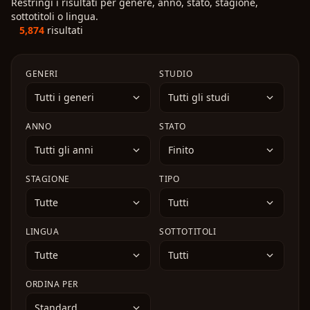
Restringi i risultati per genere, anno, stato, stagione,
classe del Cavaliere Pesante è in realtà la più forte che
sorella, i suoi amici e i vicini di casa cercano di
tranquilla dell’area fumatori, la sua vita inizia
sottotitoli o lingua.
esista. Usando la sua intelligenza e le conoscenze
aiutarla mentre lei combina guai dopo guai,
lentamente a cambiare...
5,874
risultati
della sua precedente vita, Elma inizia la sua avventura
affrontando piccoli drammi quotidiani con ironia e
nel mondo in cui si è reincarnato.
disordine.
GENERI
STUDIO
Tutti i generi
Tutti gli studi
ANNO
STATO
Tutti gli anni
Finito
STAGIONE
TIPO
Tutte
Tutti
LINGUA
SOTTOTITOLI
Tutte
Tutti
ORDINA PER
Standard